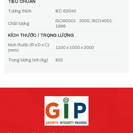
TIÊU CHUẨN
Tương thích
IEC 62040
ISO90001 : 2000, ISO14001 :
Chất lượng
1996
KÍCH THƯỚC / TRỌNG LƯỢNG
Kích thước (R x D x C)
1100 x 1000 x 2000
(mm)
Trọng lượng tịnh (kg)
820