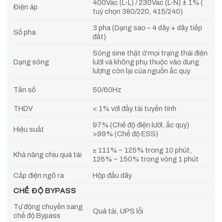
400Vac (L-L) / 230Vac (L-N) ± 1% (
Điện áp
tuỳ chọn 380/220, 415/240)
3 pha (Dạng sao – 4 dây + dây tiếp
Số pha
đất)
Sóng sine thật ở mọi trạng thái điện
Dạng sóng
lưới và không phụ thuộc vào dung
lượng còn lại của nguồn ắc quy
Tần số
50/60Hz
THDV
< 1% với đầy tải tuyến tính
97% (Chế độ điện lưới, ắc quy)
Hiệu suất
>99% (Chế độ ESS)
≥ 111% ~ 125% trong 10 phút,
Khả năng chịu quá tải
126% ~ 150% trong vòng 1 phút
Cấp điện ngõ ra
Hộp đấu dây
CHẾ ĐỘ BYPASS
Tự động chuyển sang
Quá tải, UPS lỗi
chế độ Bypass