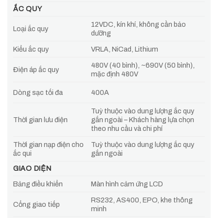
ẮC QUY
12VDC, kín khí, không cần bảo
Loại ắc quy
dưỡng
Kiểu ắc quy
VRLA, NiCad, Lithium
480V (40 bình), ~690V (50 bình),
Điện áp ắc quy
mặc định 480V
Dòng sạc tối đa
400A
Tuỳ thuộc vào dung lượng ắc quy
Thời gian lưu điện
gắn ngoài – Khách hàng lựa chọn
theo nhu cầu và chi phí
Thời gian nạp điện cho
Tuỳ thuộc vào dung lượng ắc quy
ắc qui
gắn ngoài
GIAO DIỆN
Bảng điều khiển
Màn hình cảm ứng LCD
RS232, AS400, EPO, khe thông
Cổng giao tiếp
minh