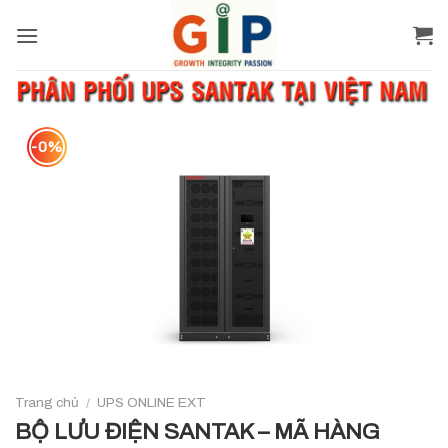
Skip
to
content
-0%
Trang chủ
/
UPS ONLINE EXT
BỘ LƯU ĐIỆN SANTAK – MÃ HÀNG