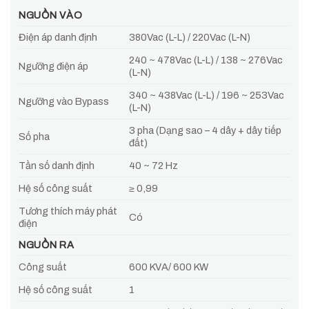
NGUỒN VÀO
Điện áp danh định
380Vac (L-L) / 220Vac (L-N)
240 ~ 478Vac (L-L) / 138 ~ 276Vac
Ngưỡng điện áp
(L-N)
340 ~ 438Vac (L-L) / 196 ~ 253Vac
Ngưỡng vào Bypass
(L-N)
3 pha (Dạng sao – 4 dây + dây tiếp
Số pha
đất)
Tần số danh định
40 ~ 72 Hz
Hệ số công suất
≥ 0,99
Tương thích máy phát
Có
điện
NGUỒN RA
Công suất
600 KVA/ 600 KW
Hệ số công suất
1