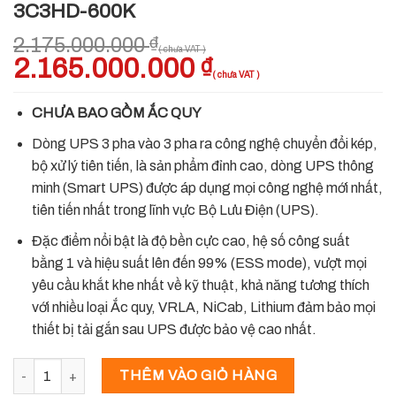
3C3HD-600K
2.175.000.000
₫
Giá
2.165.000.000
₫
Giá
gốc
hiện
là:
tại
CHƯA BAO GỒM ẮC QUY
2.175.000.000 ₫.
là:
Dòng UPS 3 pha vào 3 pha ra công nghệ chuyển đổi kép,
2.165.000.000 
bộ xử lý tiên tiến, là sản phẩm đỉnh cao, dòng UPS thông
minh (Smart UPS) được áp dụng mọi công nghệ mới nhất,
tiên tiến nhất trong lĩnh vực Bộ Lưu Điện (UPS).
Đặc điểm nổi bật là độ bền cực cao, hệ số công suất
bằng 1 và hiệu suất lên đến 99% (ESS mode), vượt mọi
yêu cầu khắt khe nhất về kỹ thuật, khả năng tương thích
với nhiều loại Ắc quy, VRLA, NiCab, Lithium đảm bảo mọi
thiết bị tải gắn sau UPS được bảo vệ cao nhất.
BỘ LƯU ĐIỆN SANTAK - MÃ HÀNG 3C3HD-600K số lượng
THÊM VÀO GIỎ HÀNG