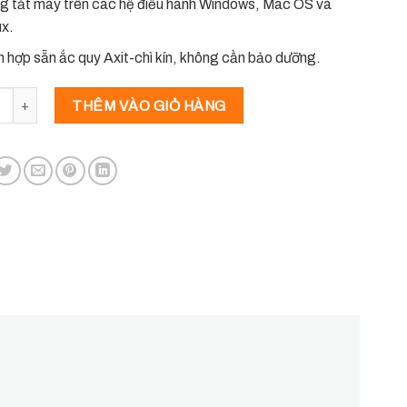
g tắt máy trên các hệ điều hành Windows, Mac OS và
ux.
h hợp sẵn ắc quy Axit-chì kín, không cần bảo dưỡng.
 điện Santak - Mã Hàng BLAZER-2200 PRO số lượng
THÊM VÀO GIỎ HÀNG