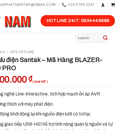
GIAPHATSANTAK@GMAIL.COM
024 3783 1247
HOTLINE 24/7: 0934445888
Tìm
kiếm:
chủ
/
UPS OFFLINE
ưu điện Santak – Mã Hàng BLAZER-
0 PRO
000.000
₫
g nghệ Line-Interactive, tích hợp mạch ổn áp AVR
ng thích với máy phát điện.
ộng khởi động lại khi nguồn điện lưới có trở lại.
g giao tiếp USB-HID hỗ trợ tính năng quản lý nguồn và tự