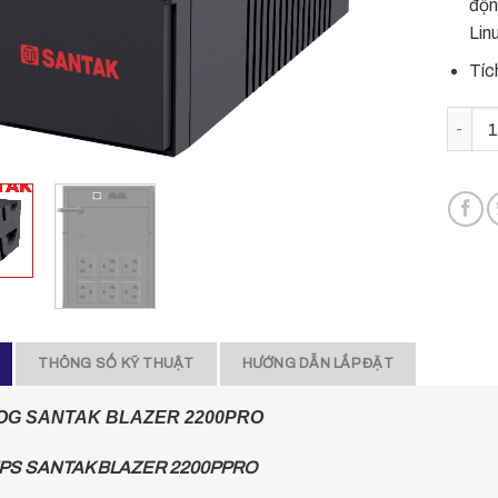
độn
Lin
Tíc
Bộ lưu
THÔNG SỐ KỸ THUẬT
HƯỚNG DẪN LẮP ĐẶT
OG SANTAK BLAZER 2200PRO
PS SANTAK BLAZER 2200PPRO