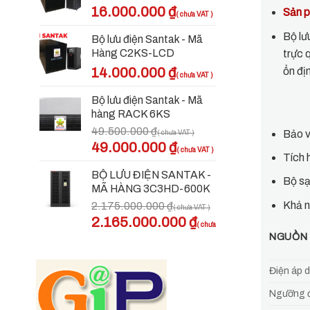
16.000.000
₫
Sản p
Bộ lư
Bộ lưu điện Santak - Mã
Hàng C2KS-LCD
trực 
ổn đị
14.000.000
₫
Bộ lưu điện Santak - Mã
hàng RACK 6KS
49.500.000
₫
Bảo v
Giá
Giá
49.000.000
₫
Tích 
gốc
hiện
là:
tại
BỘ LƯU ĐIỆN SANTAK -
Bộ sạ
49.500.000 ₫.
là:
MÃ HÀNG 3C3HD-600K
49.000.000 ₫.
Khả n
2.175.000.000
₫
Giá
2.165.000.000
₫
gốc
Giá
NGUỒN
là:
hiện
2.175.000.000 ₫.
tại
Điện áp 
là:
2.165.000.000 ₫.
Ngưỡng đ