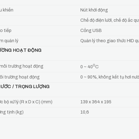
u khiển
Nút khởi động
Chế độ điện lưới, chế độ ắc qu
o tiếp
Cổng USB
 quản lý
Quản lý theo giao thức HID 
ƯỜNG HOẠT ĐỘNG
0
 môi trường hoạt động
0 ~ 40
C
i trường hoạt động
0 ~ 90%, không kết tụ hơi nướ
HƯỚC / TRỌNG LƯỢNG
c bộ xử lý (R x D x C) (mm)
139 x 364 x 195
ng tịnh (kg)
10,6