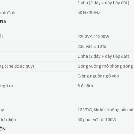
1 pha (2 dây + dây tiếp đất)
anh định
50 Hz/60Hz
 RA
ất
2200VA / 1200W
230 Vac ± 10%
1 pha (2 dây + dây tiếp đất)
g (chế độ ắc quy)
Sóng vuông mô phỏng sóng 
Giống nguồn ngõ vào
 ngõ ra
6 ổ cắm
uy
12 VDC, kín khí, không cần b
 lưu điện
50 phút với tải 100W
IỆN