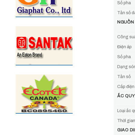
Số pha
Tần số d
NGUỒN
Công su
Điện áp
Số pha
Dạng són
Tần số
Cấp điện
ẮC QUY
Loại ắc q
Thời gian
GIAO D