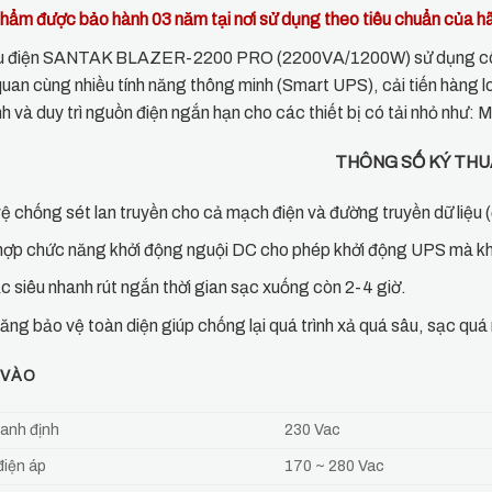
hẩm được bảo hành 03 năm tại nơi sử dụng theo tiêu chuẩn của h
u điện SANTAK BLAZER-2200 PRO (2200VA/1200W) sử dụng công 
quan cùng nhiều tính năng thông minh (Smart UPS), cải tiến hàng loạ
nh và duy trì nguồn điện ngắn hạn cho các thiết bị có tải nhỏ như: M
THÔNG SỐ KÝ TH
ệ chống sét lan truyền cho cả mạch điện và đường truyền dữ liệu 
hợp chức năng khởi động nguội DC cho phép khởi động UPS mà k
c siêu nhanh rút ngắn thời gian sạc xuống còn 2-4 giờ.
ăng bảo vệ toàn diện giúp chống lại quá trình xả quá sâu, sạc quá
 VÀO
danh định
230 Vac
iện áp
170 ~ 280 Vac