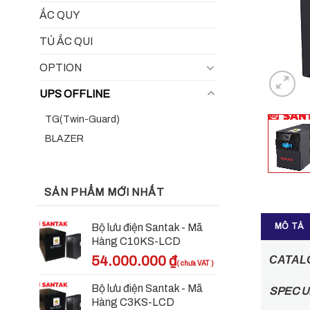
ẮC QUY
TỦ ẮC QUI
OPTION
UPS OFFLINE
TG(Twin-Guard)
BLAZER
SẢN PHẨM MỚI NHẤT
MÔ TẢ
Bộ lưu điện Santak - Mã
Hàng C10KS-LCD
54.000.000
₫
CATAL
Bộ lưu điện Santak - Mã
SPEC U
Hàng C3KS-LCD