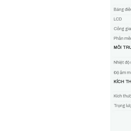
Bảng điề
LCD
Cổng gia
Phần mềm
MÔI TR
Nhiệt độ
Độ ẩm mô
KÍCH T
Kích thướ
Trọng lượ