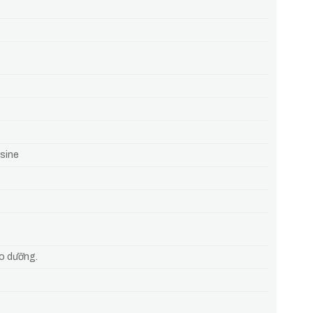
sine
ảo dưỡng.