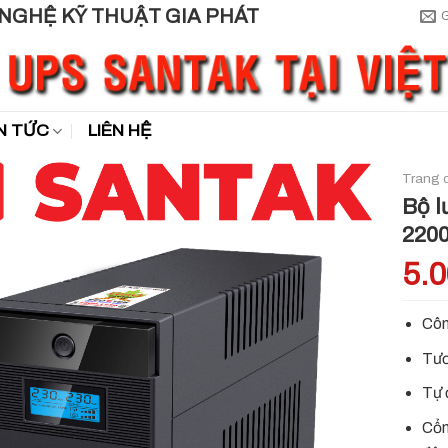
N TỨC
LIÊN HỆ
Trang 
Bộ l
220
5.
Côn
Tươ
Tự đ
Cổn