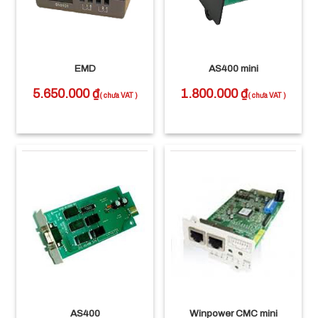
EMD
AS400 mini
5.650.000
₫
1.800.000
₫
AS400
Winpower CMC mini