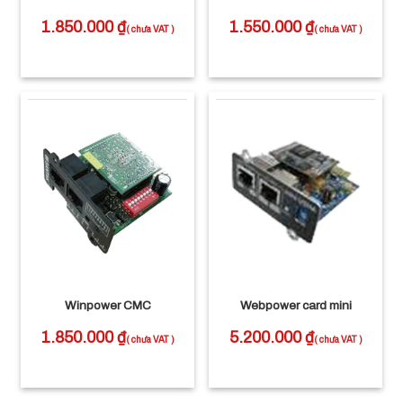
1.850.000
₫
1.550.000
₫
Winpower CMC
Webpower card mini
1.850.000
₫
5.200.000
₫