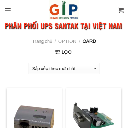
Skip
to
content
Trang chủ
/
OPTION
/
CARD
LỌC