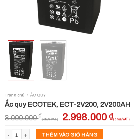
Trang chủ
/
ẮC QUY
Ắc quy ECOTEK, ECT-2V200, 2V200AH
Giá
2.998.000
₫
Gi
₫
3.000.000
gốc
hi
là:
tại
Ắc quy ECOTEK, ECT-2V200, 2V200AH số lượng
THÊM VÀO GIỎ HÀNG
3.000.000 ₫.
là: