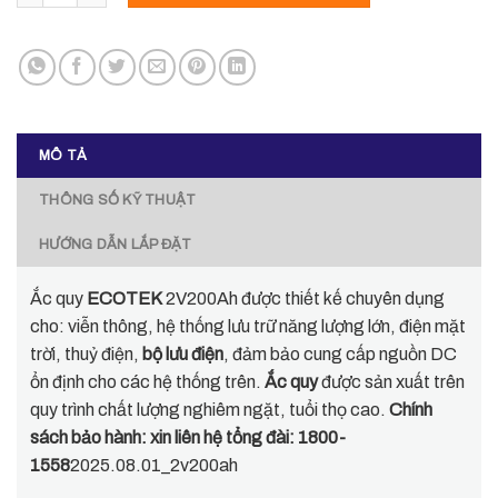
2.
MÔ TẢ
THÔNG SỐ KỸ THUẬT
HƯỚNG DẪN LẮP ĐẶT
Ắc quy
ECOTEK
2V200Ah được thiết kế chuyên dụng
cho: viễn thông, hệ thống lưu trữ năng lượng lớn, điện mặt
trời, thuỷ điện,
bộ lưu điện
, đảm bảo cung cấp nguồn DC
ổn định cho các hệ thống trên.
Ắc quy
được sản xuất trên
quy trình chất lượng nghiêm ngặt, tuổi thọ cao.
Chính
sách bảo hành: xin liên hệ tổng đài: 1800-
1558
2025.08.01_2v200ah