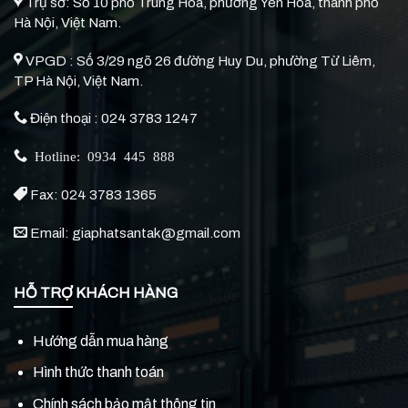
Trụ sở: Số 10 phố Trung Hòa, phường Yên Hòa, thành phố
Hà Nội, Việt Nam.
VPGD : Số 3/29 ngõ 26 đường Huy Du, phường Từ Liêm,
TP Hà Nội, Việt Nam.
Điện thoại : 024 3783 1247
Hotline: 0934 445 888
Fax: 024 3783 1365
Email: giaphatsantak@gmail.com
HỖ TRỢ KHÁCH HÀNG
Hướng dẫn mua hàng
Hình thức thanh toán
Chính sách bảo mật thông tin