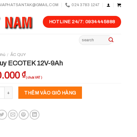
GIAPHATSANTAK@GMAIL.COM
024 3783 1247
HOTLINE 24/7: 0934445888
Tìm
kiếm:
chủ
/
ẮC QUY
quy ECOTEK 12V-9Ah
0.000
₫
 ECOTEK 12V-9Ah số lượng
THÊM VÀO GIỎ HÀNG