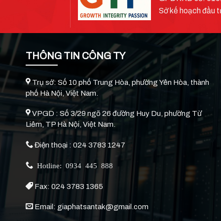
Sở kế hoạch đầu t
THÔNG TIN CÔNG TY
Trụ sở: Số 10 phố Trung Hòa, phường Yên Hòa, thành
phố Hà Nội, Việt Nam.
VPGD : Số 3/29 ngõ 26 đường Huy Du, phường Từ
Liêm, TP Hà Nội, Việt Nam.
Điện thoại : 024 3783 1247
Hotline: 0934 445 888
Fax: 024 3783 1365
Email: giaphatsantak@gmail.com