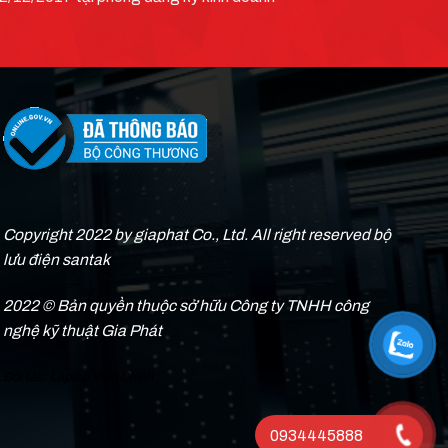
Copyright 2022 by giaphat Co., Ltd. All right reserved bộ
lưu điện santak
2022 © Bản quyền thuộc sở hữu Công ty TNHH công
nghệ kỹ thuật Gia Phát
Đối tác:
Laptop Viễn Chinh
0934445888