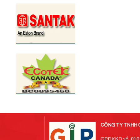
CÔNG TY TNHH 
GPĐKKD số: 01018