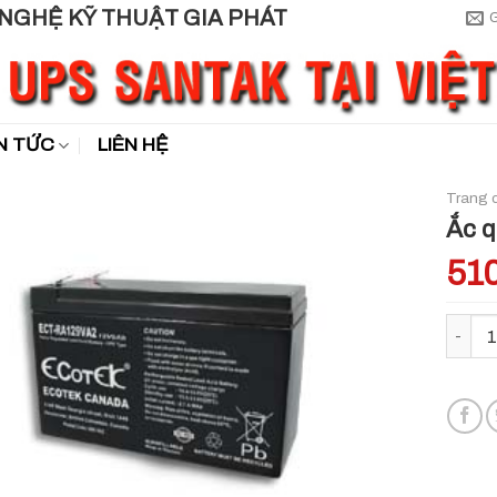
N TỨC
LIÊN HỆ
Trang 
Ắc 
51
Ắc quy