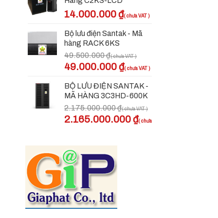
Hàng C2KS-LCD
14.000.000
₫
Bộ lưu điện Santak - Mã
hàng RACK 6KS
49.500.000
₫
Giá
Giá
49.000.000
₫
gốc
hiện
là:
tại
BỘ LƯU ĐIỆN SANTAK -
49.500.000 ₫.
là:
MÃ HÀNG 3C3HD-600K
49.000.000 ₫.
2.175.000.000
₫
Giá
2.165.000.000
₫
gốc
Giá
là:
hiện
2.175.000.000 ₫.
tại
là:
2.165.000.000 ₫.