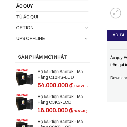
ẮC QUY
TỦ ẮC QUI
OPTION
MÔ TẢ
UPS OFFLINE
SẢN PHẨM MỚI NHẤT
Ắc quy E
trên qui 
Bộ lưu điện Santak - Mã
Hàng C10KS-LCD
Download
54.000.000
₫
Bộ lưu điện Santak - Mã
Hàng C3KS-LCD
16.000.000
₫
Bộ lưu điện Santak - Mã