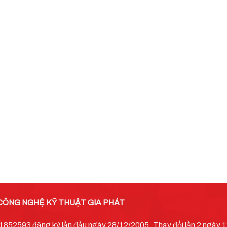
CÔNG NGHỆ KỸ THUẬT GIA PHÁT
52593 đăng ký lần đầu ngày 28/12/2005. Thay đổi lần 2 ngày 12