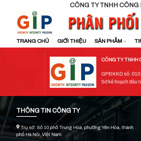
Skip
to
content
TRANG CHỦ
GIỚI THIỆU
SẢN PHẨM
TI
CÔNG TY TNHH 
GPĐKKD số: 01018
Sở kế hoạch đầu t
THÔNG TIN CÔNG TY
Trụ sở: Số 10 phố Trung Hòa, phường Yên Hòa, thành
phố Hà Nội, Việt Nam.