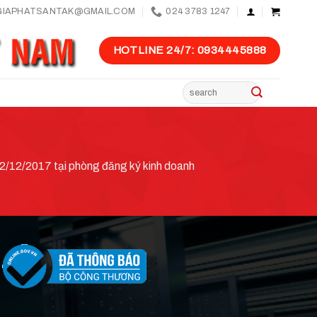
GIAPHATSANTAK@GMAIL.COM
024 3783 1247
HOTLINE 24/7: 0934445888
Tìm
kiếm:
/12/2017 tại phòng đăng ký kinh doanh