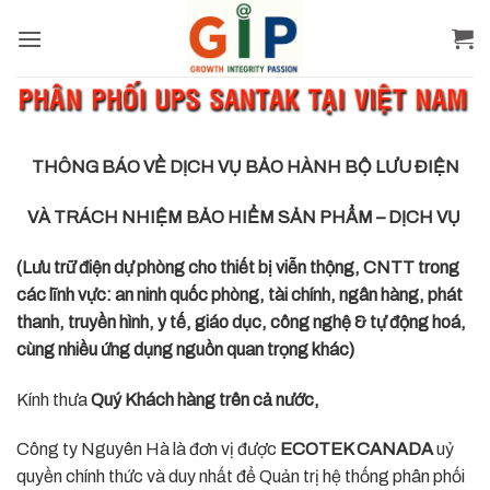
Skip
to
content
THÔNG BÁO VỀ DỊCH VỤ BẢO HÀNH BỘ LƯU ĐIỆN
VÀ TRÁCH NHIỆM BẢO HIỂM SẢN PHẨM – DỊCH VỤ
(Lưu trữ điện dự phòng cho thiết bị viễn thộng, CNTT trong
các lĩnh vực: an ninh quốc phòng, tài chính, ngân hàng, phát
thanh, truyền hình, y tế, giáo dục, công nghệ & tự động hoá,
cùng nhiều ứng dụng nguồn quan trọng khác)
Kính thưa
Quý Khách hàng trên cả nước,
Công ty Nguyên Hà là đơn vị được
ECOTEK CANADA
uỷ
quyền chính thức và duy nhất để Quản trị hệ thống phân phối