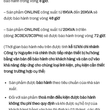
bảo hành trong vòng
8 giờ.
– Sản phẩm
ONLINE
công suất từ
6KVA
đến
20KVA
sẽ
được bảo hành trong vòng
48 giờ
– Sản phẩm
ONLINE
công suất từ
20KVA
trở lên
(dòng
3C3EX/3C3Pro
) sẽ được bảo hành trong vòng
72 giờ.
(Thời gian bảo hành nêu trên được tính
kể từ khi chi nhánh
Công ty Nguyên Hà chính thức tiếp nhận thiết bị hư hỏng
bằng văn bản để bảo hành cho khách hàng và căn cứ vào
khả năng đáp ứng cho chủng loại linh kiện, phụ kiện cần thiết
trong trường hợp cụ thể
)
Sản phẩm được
bảo hành
theo tiêu chuẩn của nhà sản
xuất.
Đối với sản phẩm
thoả mãn điều kiện được bảo hành
không thu phí theo quy định
và khi được sự hỗ trợ của
khách hàng bằng văn bản thì định kỳ 03 tháng, các đội