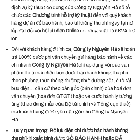
dịch vụ kỹ thuật cơ động của Công ty Nguyên Hà sẽ tổ
chức các
Chương trình hỗ trợ kỹ thuật
đến với quý khách
hàng dự án để bảo hành, bảo trì không thu phí ngay tại nơi
lắp đặt đối với
bộ lưu điện Online
có công suất từ 6KVA trở
lên.
Đối với khách hàng ở tỉnh xa,
Công ty Nguyên Hà
sẽ hoàn
trả 100% cước phí vận chuyển gửi hàng bảo hành về các
chi nhánh
Công ty Nguyên Hà
(chỉ áp dụng với các sản
phẩm thoả mãn điều kiện được bảo hành không thu phí)
theo phương thức thông thường như: đường sắt, ô tô tải,
bưu điện… căn cứ theo bản gốc (bản chính) của hoá đơn
vận chuyển (hoá đơn GTGT) hoặc vé cước hành lý tương
ứng (theo đúng mẫu của Bộ tài chính và Tổng cục thuế)
mà khách hàng được yêu cầu gửi cho Công ty Nguyên
Hà.
Lưu ý quan trọng: Bộ lưu điện chỉ được bảo hành không
thu phí
khi
xuất trình
được
SỔ BẢO HÀNH hoặc ĐÃ